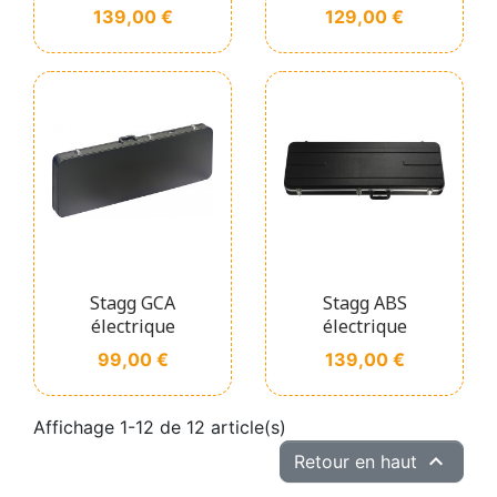
Prix
Prix
139,00 €
129,00 €
Stagg GCA
Stagg ABS
électrique
électrique
Prix
Prix
99,00 €
139,00 €
Affichage 1-12 de 12 article(s)

Retour en haut