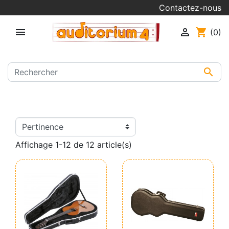
Contactez-nous


shopping_cart
(0)

Affichage 1-12 de 12 article(s)