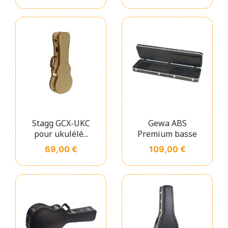
Stagg GCX-UKC
Gewa ABS
pour ukulélé...
Premium basse
Prix
Prix
69,00 €
109,00 €