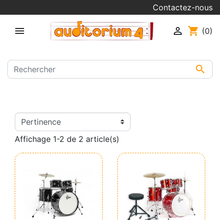
Contactez-nous


shopping_cart
(0)

Affichage 1-2 de 2 article(s)