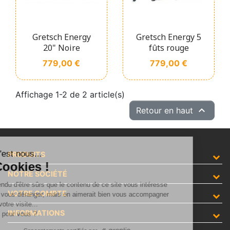
Gretsch Energy
Gretsch Energy 5
20" Noire
fûts rouge
Prix
Prix
779,00 €
779,00 €
Affichage 1-2 de 2 article(s)

Retour en haut
lut c'est nous...
PRODUITS
es Cookies !
NOTRE SOCIÉTÉ
a attendu d'être sûrs que le contenu de ce site vous intéresse
VOTRE COMPTE
ant de vous déranger, mais on aimerait bien vous accompagner
dant votre visite...
INFORMATIONS
est OK pour vous ?