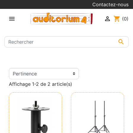
Contactez-nous


shopping_cart
(0)

Affichage 1-2 de 2 article(s)