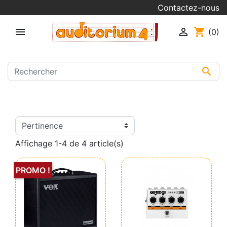
Contactez-nous


shopping_cart
(0)

Affichage 1-4 de 4 article(s)
PROMO !