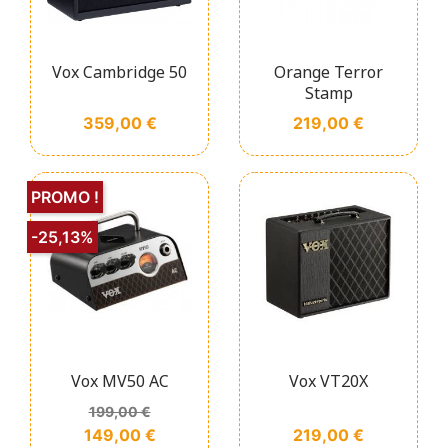
Vox Cambridge 50
Orange Terror
Stamp
Prix
Prix
359,00 €
219,00 €
PROMO !
-25,13%
Vox MV50 AC
Vox VT20X
Prix de base
Prix
199,00 €
Prix
149,00 €
219,00 €