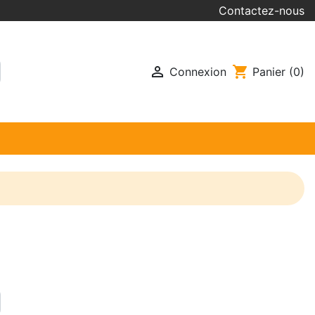
Contactez-nous

shopping_cart
Connexion
Panier
(0)