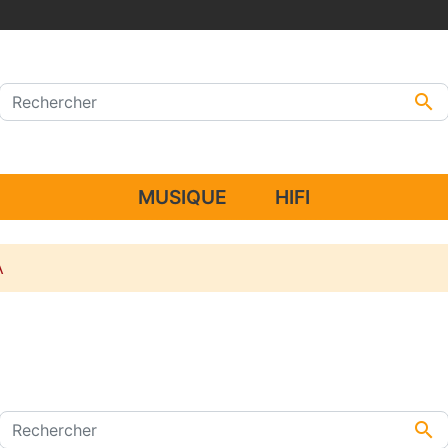

MUSIQUE
HIFI
A
