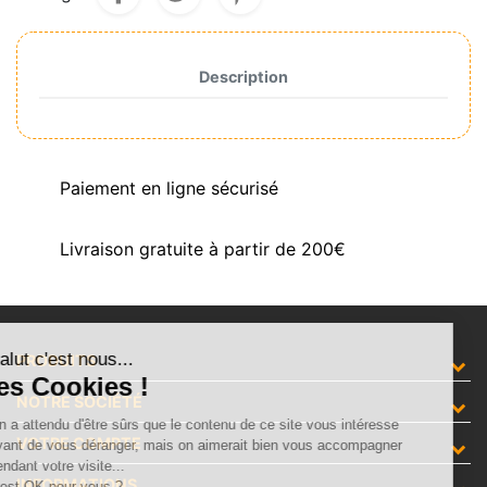
Description
Paiement en ligne sécurisé
Livraison gratuite à partir de 200€
Salut c'est nous...
PRODUITS
les Cookies !
NOTRE SOCIÉTÉ
On a attendu d'être sûrs que le contenu de ce site vous intéresse
VOTRE COMPTE
avant de vous déranger, mais on aimerait bien vous accompagner
pendant votre visite...
INFORMATIONS
C'est OK pour vous ?