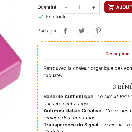

Quantité
-
+
AJOUT

En stock
Partager
Description
Retrouvez la chaleur organique des éc
robuste.
3 BÉN
Sonorité Authentique :
Le circuit BBD 
parfaitement au mix.
Auto-oscillation Créative :
Créez des t
réglage des répétitions.
Transparence du Signal :
Le circuit Tr
d'origine.