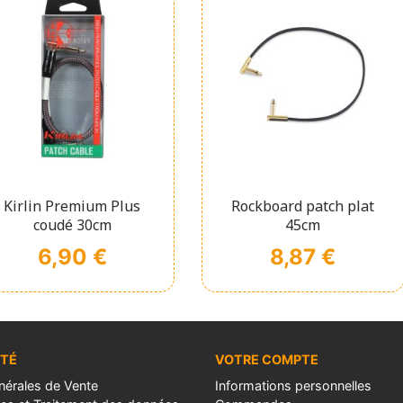
Affichage rapide
Affichage rapide


Kirlin Premium Plus
Rockboard patch plat
coudé 30cm
45cm
Prix
Prix
6,90 €
8,87 €
ÉTÉ
VOTRE COMPTE
nérales de Vente
Informations personnelles