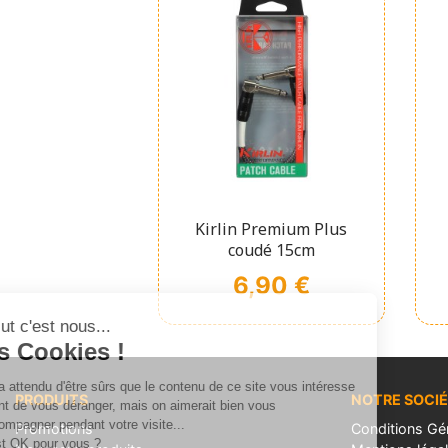
Affichage rapide

Kirlin Premium Plus
coudé 15cm
Prix
6,90 €
Salut c'est nous...
les Cookies !
On a attendu d'être sûrs que le contenu de ce site vous intéresse
PRODUITS
NOTRE SOCI
avant de vous déranger, mais on aimerait bien vous
accompagner pendant votre visite...
Promotions
Conditions Gé
C'est OK pour vous ?