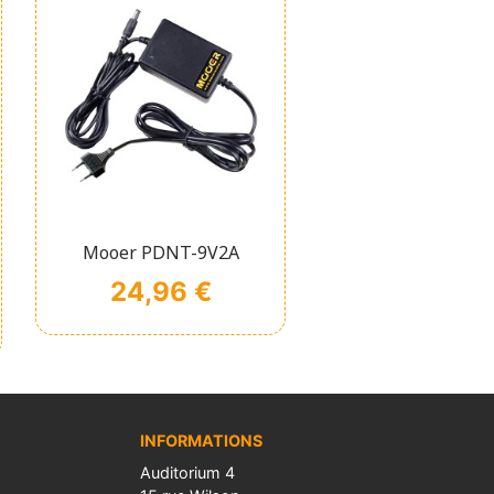
Affichage rapide

Mooer PDNT-9V2A
Prix
24,96 €
INFORMATIONS
Auditorium 4