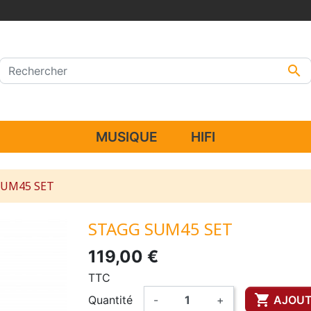

MUSIQUE
HIFI
SUM45 SET
STAGG SUM45 SET
119,00 €
TTC

Quantité
-
+
AJOUT