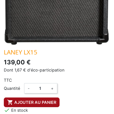
LANEY LX15
139,00 €
Dont 1,67 € d'éco-participation
TTC
Quantité
-
+

AJOUTER AU PANIER

En stock