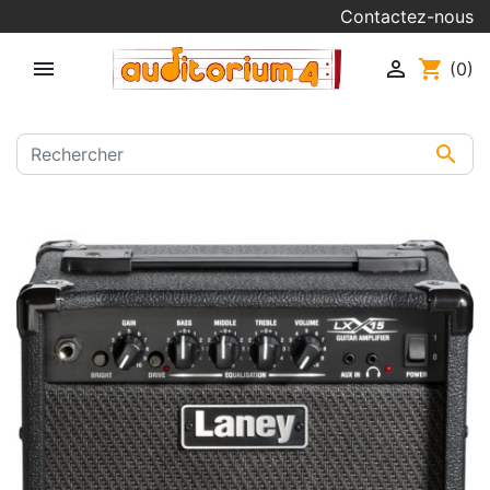
Contactez-nous


shopping_cart
(0)
