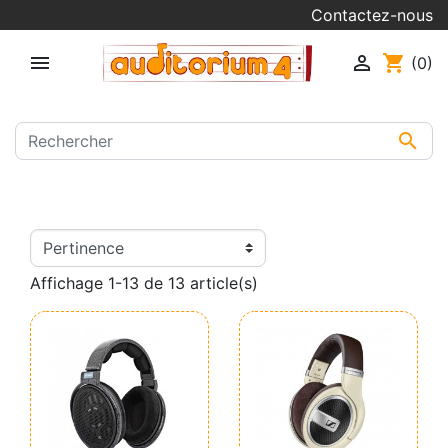
Contactez-nous


shopping_cart
(0)

Affichage 1-13 de 13 article(s)