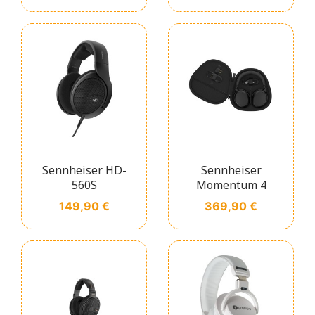
Sennheiser HD-
Sennheiser
560S
Momentum 4
Prix
Prix
149,90 €
369,90 €