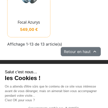
Focal Azurys
Prix
549,00 €
Affichage 1-13 de 13 article(s)

Retour en haut
Salut c'est nous...
PRODUITS
les Cookies !
NOTRE SOCIÉTÉ
On a attendu d'être sûrs que le contenu de ce site vous intéresse
VOTRE COMPTE
avant de vous déranger, mais on aimerait bien vous accompagner
pendant votre visite...
INFORMATIONS
C'est OK pour vous ?
Consentements certifiés par