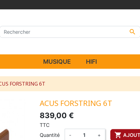

MUSIQUE
HIFI
CUS FORSTRING 6T
ACUS FORSTRING 6T
839,00 €
TTC

Quantité
-
+
AJOUT