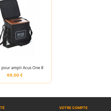
Affichage rapide

 pour ampli Acus One 8
Prix
69,00 €
ÉTÉ
VOTRE COMPTE