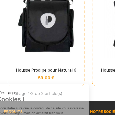
Affichage rapide

Housse Prodipe pour Natural 6
Housse
Prix
59,00 €
Salut c'est nous...
Affichage 1-2 de 2 article(s)
les Cookies !
On a attendu d'être sûrs que le contenu de ce site vous intéresse
PRODUITS
NOTRE SOCI
avant de vous déranger, mais on aimerait bien vous