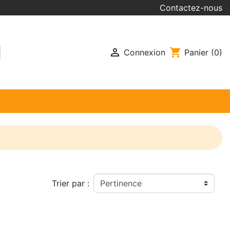
Contactez-nous

shopping_cart
Connexion
Panier
(0)
Trier par :