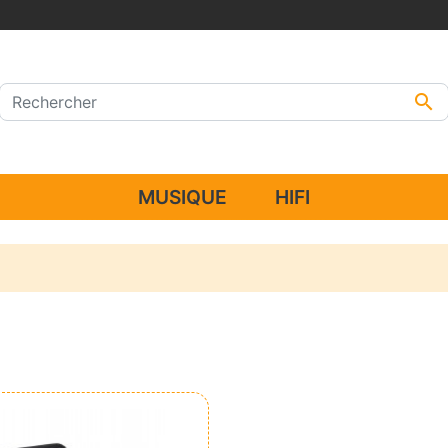

MUSIQUE
HIFI