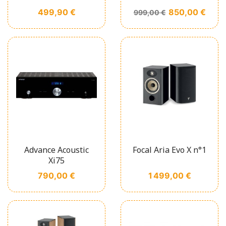
Prix
Prix de base
Prix
499,90 €
850,00 €
999,00 €
Advance Acoustic
Focal Aria Evo X n°1
Xi75
Prix
Prix
790,00 €
1 499,00 €