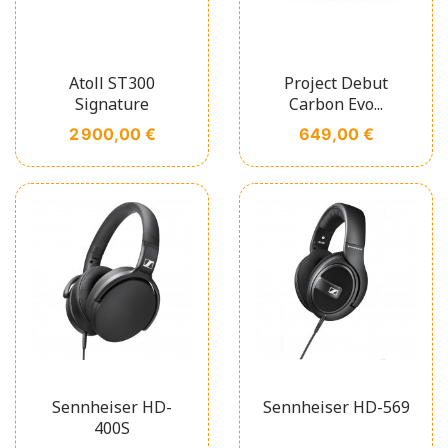
Atoll ST300
Project Debut
Signature
Carbon Evo...
Prix
Prix
2 900,00 €
649,00 €
Sennheiser HD-
Sennheiser HD-569
400S