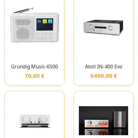
Grundig Music-6500
Atoll IN-400 Evo
Prix
Prix
70,00 €
5 400,00 €