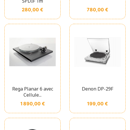
SPDIF 1m
Prix
Prix
280,00 €
780,00 €
Rega Planar 6 avec
Denon DP-29F
Cellule...
Prix
Prix
1 890,00 €
199,00 €