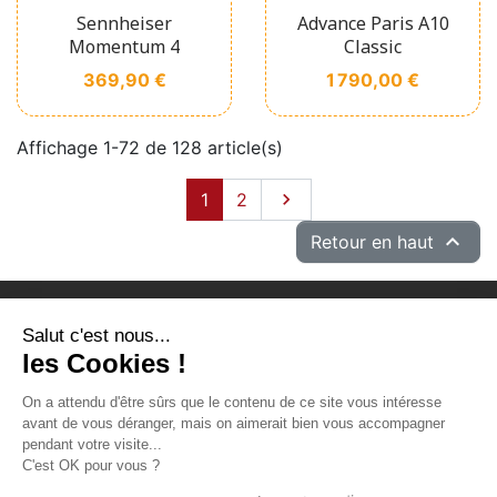
Sennheiser
Advance Paris A10
Momentum 4
Classic
Prix
Prix
369,90 €
1 790,00 €
Affichage 1-72 de 128 article(s)
Suivant
1
2


Retour en haut
Salut c'est nous...
PRODUITS
les Cookies !
NOTRE SOCIÉTÉ
On a attendu d'être sûrs que le contenu de ce site vous intéresse
VOTRE COMPTE
avant de vous déranger, mais on aimerait bien vous accompagner
pendant votre visite...
INFORMATIONS
C'est OK pour vous ?