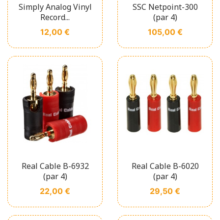
Simply Analog Vinyl
SSC Netpoint-300
Record...
(par 4)
Prix
Prix
12,00 €
105,00 €
Real Cable B-6932
Real Cable B-6020
(par 4)
(par 4)
Prix
Prix
22,00 €
29,50 €