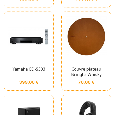
Yamaha CD-S303
Couvre plateau
Bringhs Whisky
Prix
Prix
399,00 €
70,00 €