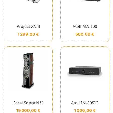
Project XA-B
Atoll MA-100
Prix
Prix
1 299,00 €
500,00 €
Focal Sopra N°2
Atoll IN-80SIG
Prix
Prix
19 000,00 €
1 000,00 €