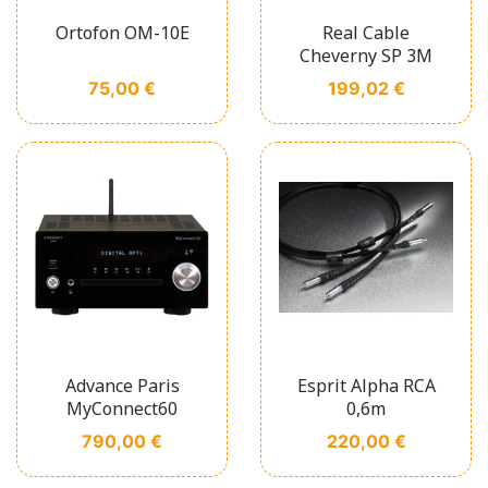
Ortofon OM-10E
Real Cable
Cheverny SP 3M
Prix
Prix
75,00 €
199,02 €
Advance Paris
Esprit Alpha RCA
MyConnect60
0,6m
Prix
Prix
790,00 €
220,00 €