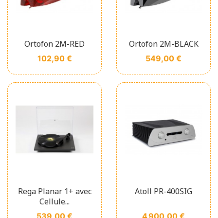
Ortofon 2M-RED
Ortofon 2M-BLACK
Prix
Prix
102,90 €
549,00 €
Rega Planar 1+ avec
Atoll PR-400SIG
Cellule...
Prix
Prix
539,00 €
4 900,00 €