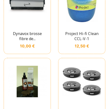
Dynavox brosse
Project Hi-fi Clean
fibre de...
CCL-V-1
Prix
Prix
10,00 €
12,50 €