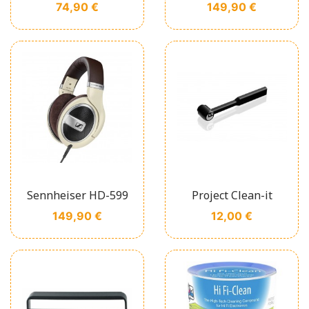
Prix
Prix
74,90 €
149,90 €
Sennheiser HD-599
Project Clean-it
Prix
Prix
149,90 €
12,00 €