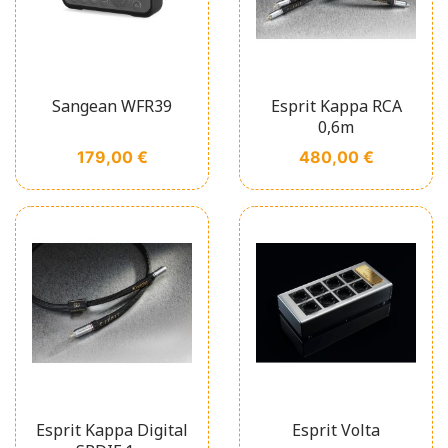
Sangean WFR39
Esprit Kappa RCA
0,6m
Prix
Prix
179,00 €
480,00 €
Esprit Kappa Digital
Esprit Volta