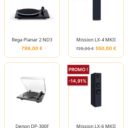
Rega Planar 2 ND3
Mission LX-4 MKII
Prix
Prix de base
Prix
799,00 €
550,00 €
729,00 €
PROMO !
-14,91%
Denon DP-300F
Mission LX-6 MKII