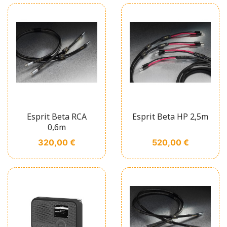
Esprit Beta RCA
Esprit Beta HP 2,5m
0,6m
Prix
Prix
320,00 €
520,00 €