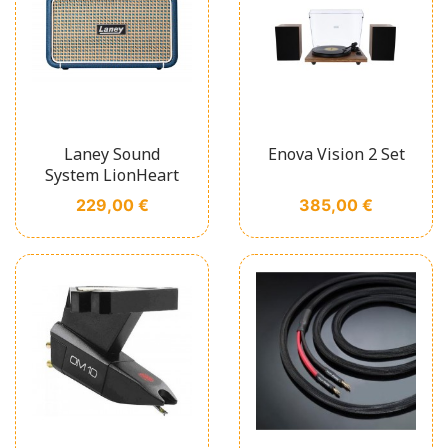
Laney Sound
Enova Vision 2 Set
System LionHeart
Prix
Prix
229,00 €
385,00 €