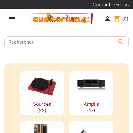
Contactez-nous


shopping_cart
(0)

Sources
Amplis
(22)
(17)