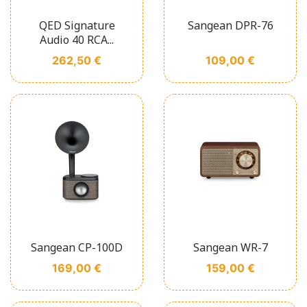
QED Signature
Sangean DPR-76
Audio 40 RCA...
Prix
Prix
262,50 €
109,00 €
Sangean CP-100D
Sangean WR-7
Prix
Prix
169,00 €
159,00 €