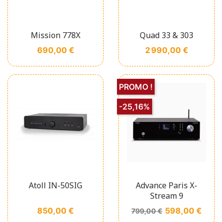
Mission 778X
Quad 33 & 303
Prix
Prix
690,00 €
2 990,00 €
PROMO !
-25,16%
Atoll IN-50SIG
Advance Paris X-
Stream 9
Prix
Prix de base
Prix
850,00 €
598,00 €
799,00 €