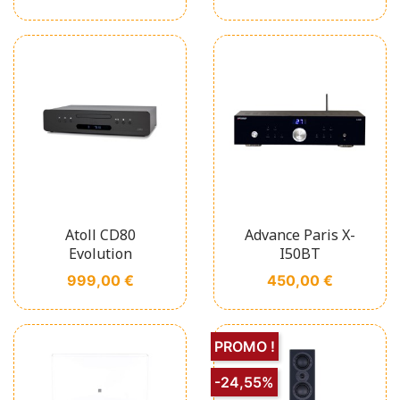
Atoll CD80
Advance Paris X-
Evolution
I50BT
Prix
Prix
999,00 €
450,00 €
PROMO !
-24,55%