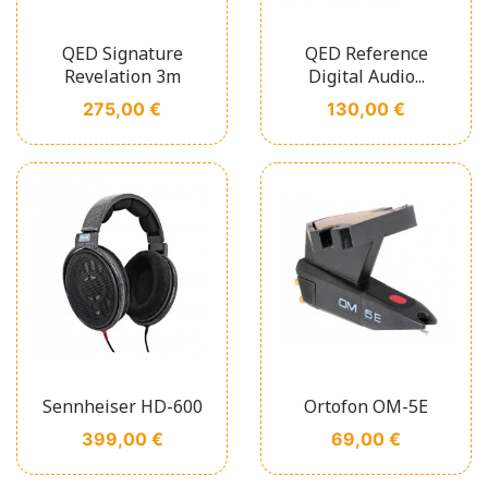
QED Signature
QED Reference
Revelation 3m
Digital Audio...
Prix
Prix
275,00 €
130,00 €
Sennheiser HD-600
Ortofon OM-5E
Prix
Prix
399,00 €
69,00 €