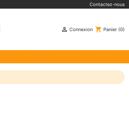
Contactez-nous

shopping_cart
Connexion
Panier
(0)