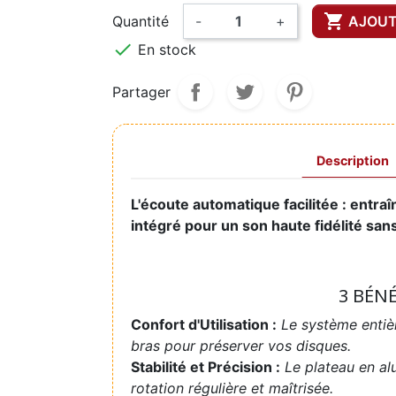

Quantité
-
+
AJOUT

En stock
Partager
Description
L'écoute automatique facilitée : entra
intégré pour un son haute fidélité sans
3 BÉN
Confort d'Utilisation :
Le système entiè
bras pour préserver vos disques.
Stabilité et Précision :
Le plateau en al
rotation régulière et maîtrisée.