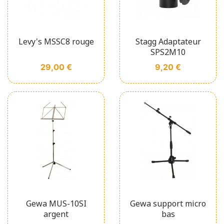
Levy's MSSC8 rouge
Stagg Adaptateur
SPS2M10
Prix
Prix
29,00 €
9,20 €
Gewa MUS-10SI
Gewa support micro
argent
bas