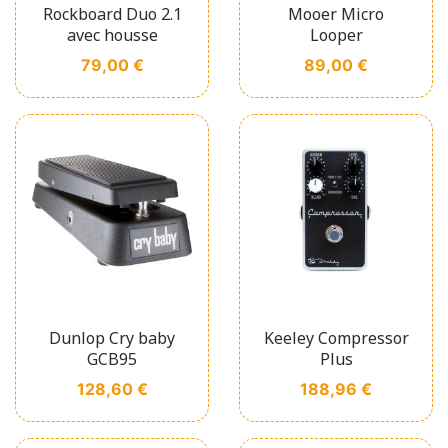
Rockboard Duo 2.1
Mooer Micro
avec housse
Looper
Prix
Prix
79,00 €
89,00 €
Dunlop Cry baby
Keeley Compressor
GCB95
Plus
Prix
Prix
128,60 €
188,96 €