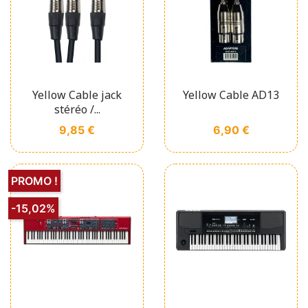
Yellow Cable jack
Yellow Cable AD13
stéréo /...
Prix
Prix
9,85 €
6,90 €
PROMO !
-15,02%