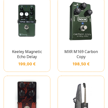
Keeley Magnetic
MXR M169 Carbon
Echo Delay
Copy
Prix
Prix
199,00 €
198,50 €