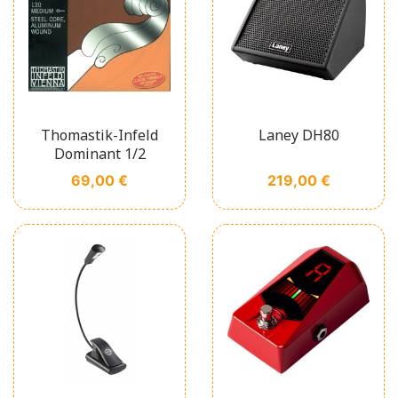
Thomastik-Infeld
Laney DH80
Dominant 1/2
Prix
Prix
69,00 €
219,00 €