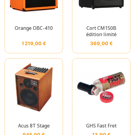
Orange OBC-410
Cort CM150B
édition limité
Prix
Prix
1 219,00 €
369,00 €
Acus 8T Stage
GHS Fast Fret
Prix
Prix
945,00 €
13,90 €