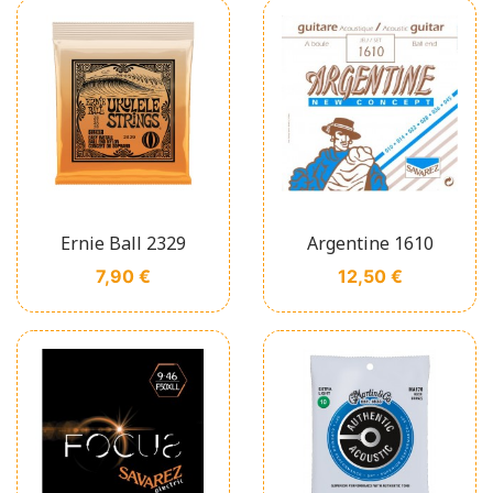
Ernie Ball 2329
Argentine 1610
Prix
Prix
7,90 €
12,50 €