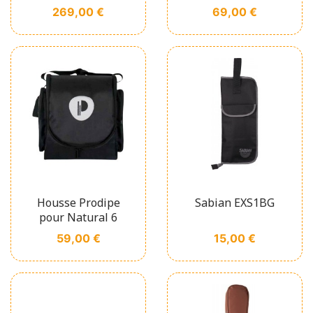
Prix
Prix
269,00 €
69,00 €
Housse Prodipe
Sabian EXS1BG
pour Natural 6
Prix
Prix
59,00 €
15,00 €