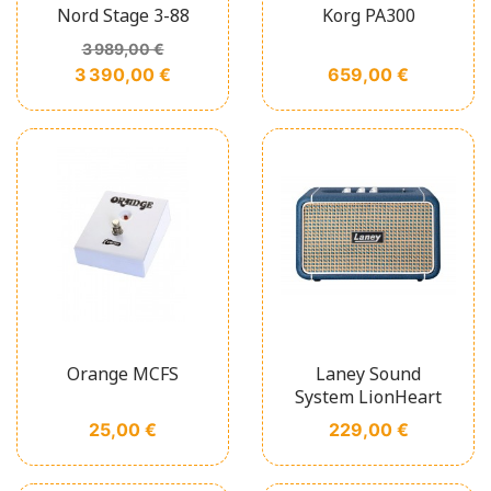
Nord Stage 3-88
Korg PA300
Prix de base
Prix
3 989,00 €
Prix
3 390,00 €
659,00 €
Orange MCFS
Laney Sound
System LionHeart
Prix
Prix
25,00 €
229,00 €