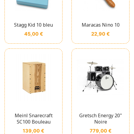
Stagg Kid 10 bleu
Maracas Nino 10
Prix
Prix
45,00 €
22,90 €
Meinl Snarecraft
Gretsch Energy 20"
SC100 Bouleau
Noire
Prix
Prix
139,00 €
779,00 €