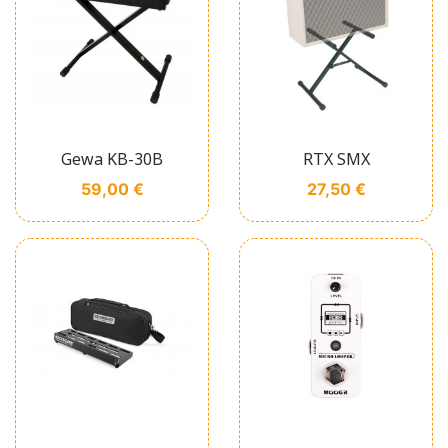
Gewa KB-30B
RTX SMX
Prix
Prix
59,00 €
27,50 €