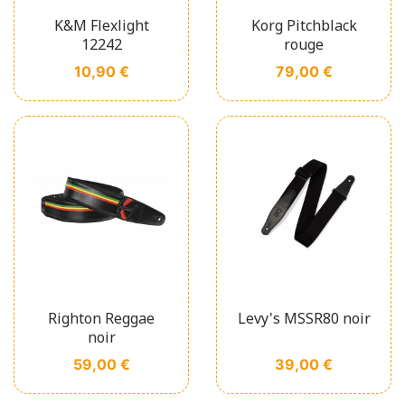
K&M Flexlight
Korg Pitchblack
12242
rouge
Prix
Prix
10,90 €
79,00 €
Righton Reggae
Levy's MSSR80 noir
noir
Prix
Prix
59,00 €
39,00 €