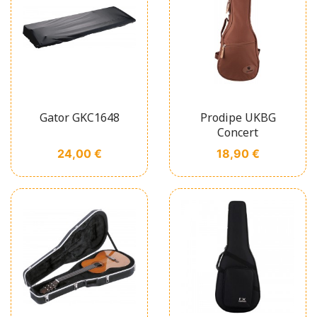
Gator GKC1648
Prodipe UKBG
Concert
Prix
Prix
24,00 €
18,90 €