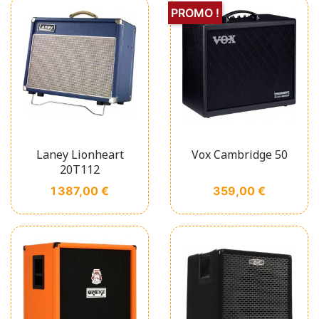
PROMO !
Laney Lionheart
Vox Cambridge 50
20T112
Prix
Prix
1 387,00 €
359,00 €