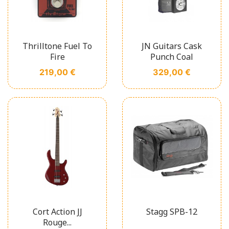
Thrilltone Fuel To
JN Guitars Cask
Fire
Punch Coal
Prix
Prix
219,00 €
329,00 €
Cort Action JJ
Stagg SPB-12
Rouge...