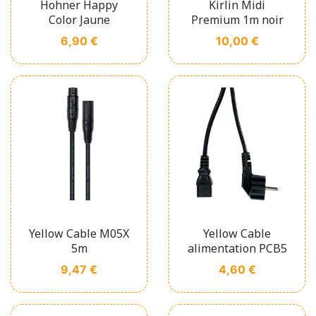
Hohner Happy
Kirlin Midi
Color Jaune
Premium 1m noir
Prix
Prix
6,90 €
10,00 €
Yellow Cable M05X
Yellow Cable
5m
alimentation PCB5
Prix
Prix
9,47 €
4,60 €