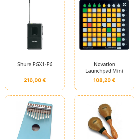
Shure PGX1-P6
Novation
Launchpad Mini
Prix
Prix
216,00 €
108,20 €