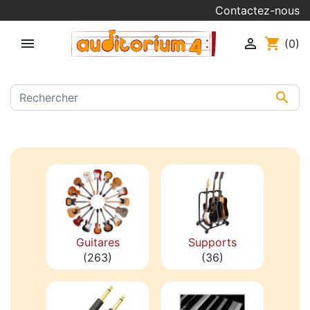
Contactez-nous


shopping_cart
(0)

Guitares
Supports
(263)
(36)