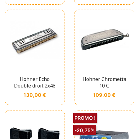
Hohner Echo
Hohner Chrometta
Double droit 2x48
10 C
Prix
Prix
139,00 €
109,00 €
PROMO !
-20,75%