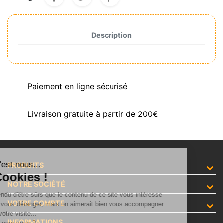
Description
Paiement en ligne sécurisé
Livraison gratuite à partir de 200€
Salut c'est nous...
PRODUITS
les Cookies !
NOTRE SOCIÉTÉ
On a attendu d'être sûrs que le contenu de ce site vous intéresse
VOTRE COMPTE
avant de vous déranger, mais on aimerait bien vous accompagner
pendant votre visite...
INFORMATIONS
C'est OK pour vous ?