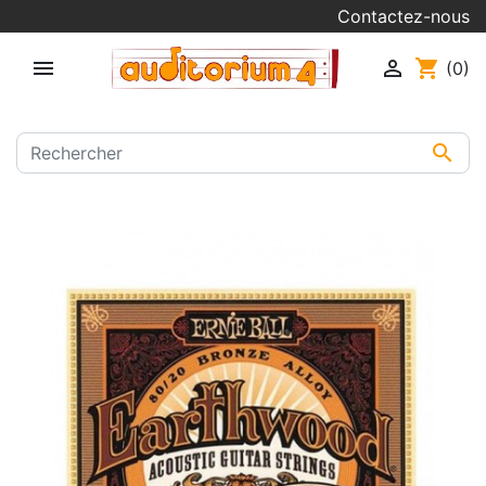
Contactez-nous


shopping_cart
(0)
