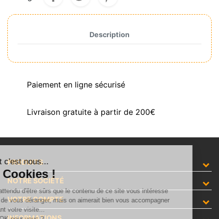
Description
Paiement en ligne sécurisé
Livraison gratuite à partir de 200€
Salut c'est nous...
PRODUITS
les Cookies !
NOTRE SOCIÉTÉ
On a attendu d'être sûrs que le contenu de ce site vous intéresse
VOTRE COMPTE
avant de vous déranger, mais on aimerait bien vous accompagner
pendant votre visite...
INFORMATIONS
C'est OK pour vous ?