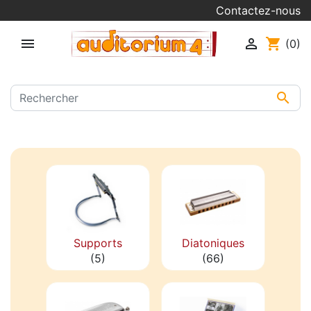
Contactez-nous


shopping_cart
(0)

Supports
Diatoniques
(5)
(66)