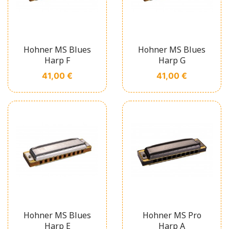
Hohner MS Blues
Hohner MS Blues
Harp F
Harp G
Prix
Prix
41,00 €
41,00 €
Hohner MS Blues
Hohner MS Pro
Harp E
Harp A