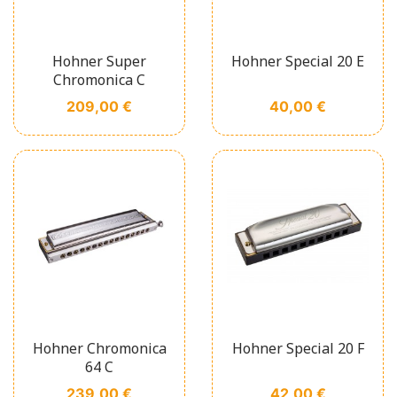
Hohner Super
Hohner Special 20 E
Chromonica C
Prix
Prix
209,00 €
40,00 €
Hohner Chromonica
Hohner Special 20 F
64 C
Prix
Prix
239,00 €
42,00 €