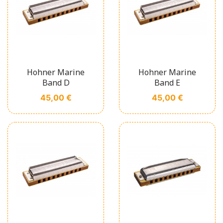
Hohner Marine
Hohner Marine
Band D
Band E
Prix
Prix
45,00 €
45,00 €