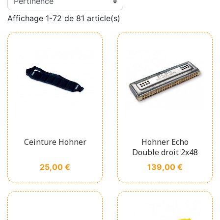
Affichage 1-72 de 81 article(s)
Ceinture Hohner
Hohner Echo
Double droit 2x48
Prix
Prix
25,00 €
139,00 €