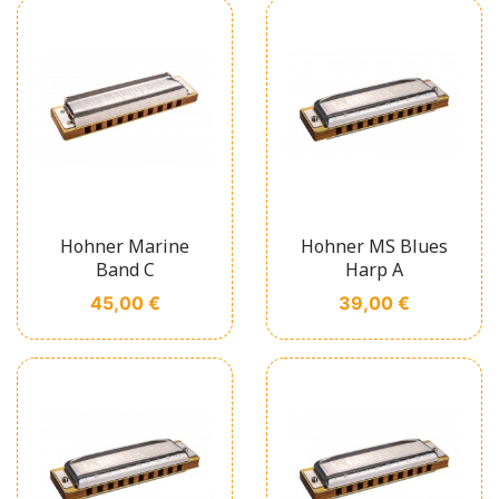
Hohner Marine
Hohner MS Blues
Band C
Harp A
Prix
Prix
45,00 €
39,00 €