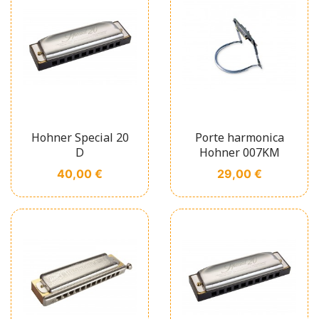
Hohner Special 20
Porte harmonica
D
Hohner 007KM
Prix
Prix
40,00 €
29,00 €