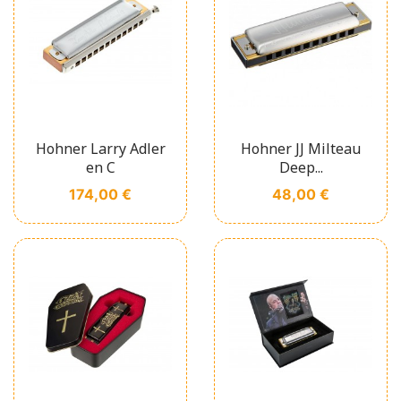
Hohner Larry Adler
Hohner JJ Milteau
en C
Deep...
Prix
Prix
174,00 €
48,00 €