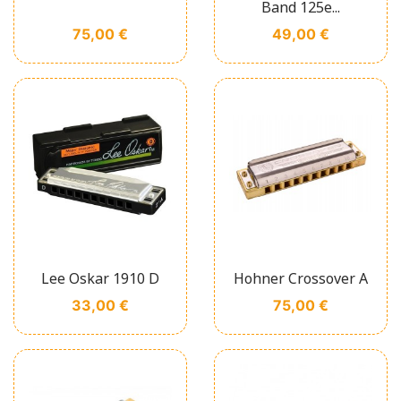
Band 125e...
Prix
Prix
75,00 €
49,00 €
Lee Oskar 1910 D
Hohner Crossover A
Prix
Prix
33,00 €
75,00 €