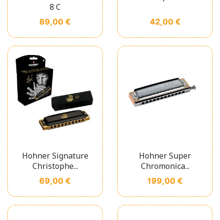
8 C
Prix
Prix
89,00 €
42,00 €
Hohner Signature
Hohner Super
Christophe...
Chromonica...
Prix
Prix
69,00 €
199,00 €