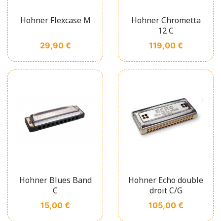
Hohner Flexcase M
Hohner Chrometta
12 C
Prix
Prix
29,90 €
119,00 €
Hohner Blues Band
Hohner Echo double
C
droit C/G
Prix
Prix
15,00 €
105,00 €