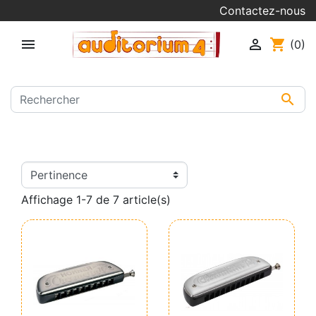
Contactez-nous


shopping_cart
(0)

Affichage 1-7 de 7 article(s)