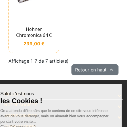
Hohner
Chromonica 64 C
Prix
239,00 €
Affichage 1-7 de 7 article(s)

Retour en haut
Salut c'est nous...
PRODUITS
les Cookies !
NOTRE SOCIÉTÉ
On a attendu d'être sûrs que le contenu de ce site vous intéresse
VOTRE COMPTE
avant de vous déranger, mais on aimerait bien vous accompagner
pendant votre visite...
INFORMATIONS
C'est OK pour vous ?