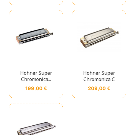
Hohner Super
Hohner Super
Chromonica...
Chromonica C
Prix
Prix
199,00 €
209,00 €