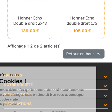
Hohner Echo
Hohner Echo
Double droit 2x48
double droit C/G
Prix
Prix
139,00 €
105,00 €
Affichage 1-2 de 2 article(s)

Retour en haut
alut c'est nous...
PRODUITS
les Cookies !
NOTRE SOCIÉTÉ
n a attendu d'être sûrs que le contenu de ce site vous intéresse
VOTRE COMPTE
vant de vous déranger, mais on aimerait bien vous accompagner
ndant votre visite...
INFORMATIONS
'est OK pour vous ?