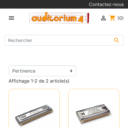
Contactez-nous


shopping_cart
(0)

Affichage 1-2 de 2 article(s)