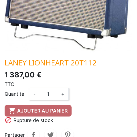
LANEY LIONHEART 20T112
1 387,00 €
TTC
Quantité
-
+

AJOUTER AU PANIER

Rupture de stock
Partager