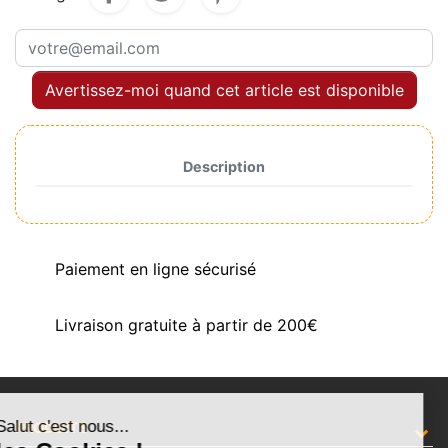
Avertissez-moi quand cet article est disponible
Description
Paiement en ligne sécurisé
Livraison gratuite à partir de 200€
Salut c'est nous...
PRODUITS