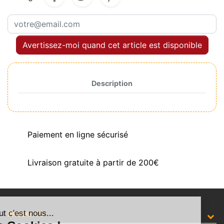
Avertissez-moi quand cet article est disponible
Description
Paiement en ligne sécurisé
Livraison gratuite à partir de 200€
Salut c'est nous...
PRODUITS