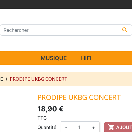

MUSIQUE
HIFI
PRODIPE UKBG CONCERT
LÉ
PRODIPE UKBG CONCERT
18,90 €
TTC

Quantité
-
+
AJOUT