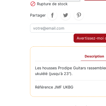

Rupture de stock
Partager
Avertissez-moi q
Description
Les housses Prodipe Guitars rassemblent
ukulélé (jusqu'à 23").
Référence
JMF UKBG