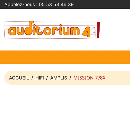
Appelez-nous :
05 53 53 46 39
MISSION 778X
ACCUEIL
HIFI
AMPLIS