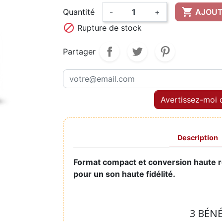

Quantité
-
+
AJOUT

Rupture de stock
Partager
Avertissez-moi q
Description
Format compact et conversion haute 
pour un son haute fidélité.
3 BÉN