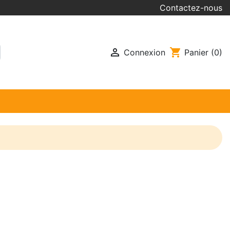
Contactez-nous

shopping_cart
Connexion
Panier
(0)