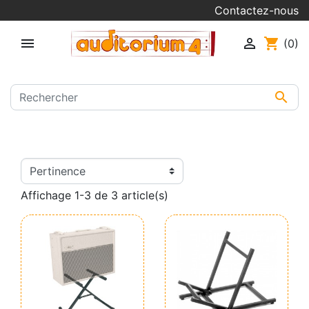
Contactez-nous


shopping_cart
(0)

Affichage 1-3 de 3 article(s)