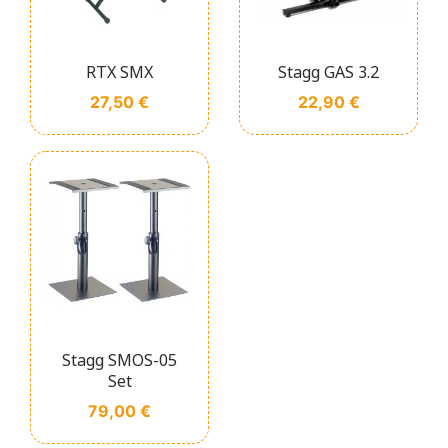
RTX SMX
Stagg GAS 3.2
Prix
Prix
27,50 €
22,90 €
Stagg SMOS-05
Set
Prix
79,00 €