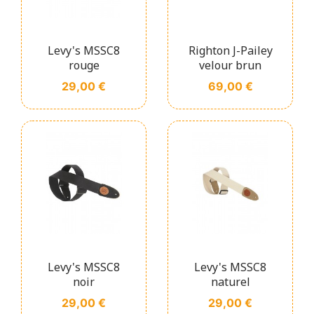
Levy's MSSC8
Righton J-Pailey
rouge
velour brun
Prix
Prix
29,00 €
69,00 €
Levy's MSSC8
Levy's MSSC8
noir
naturel
Prix
Prix
29,00 €
29,00 €