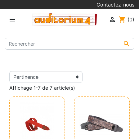
Contactez-nous


shopping_cart
(0)

Affichage 1-7 de 7 article(s)