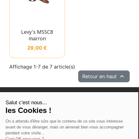
Levy's MSSC8
marron
Prix
29,00 €
Affichage 1-7 de 7 article(s)

Retour en haut
Salut c'est nous...
PRODUITS
les Cookies !
NOTRE SOCIÉTÉ
On a attendu d'être sûrs que le contenu de ce site vous intéresse
VOTRE COMPTE
avant de vous déranger, mais on aimerait bien vous accompagner
pendant votre visite...
INFORMATIONS
C'est OK pour vous ?