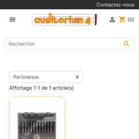
Contactez-nous


shopping_cart
(0)

Affichage 1-1 de 1 article(s)