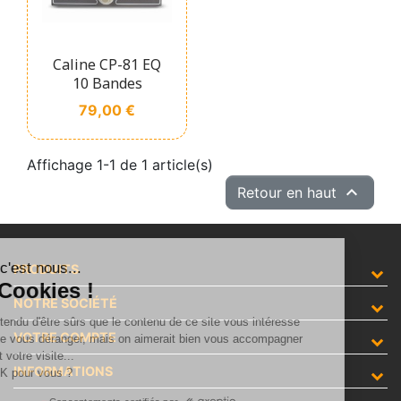
Caline CP-81 EQ
10 Bandes
Prix
79,00 €
Affichage 1-1 de 1 article(s)

Retour en haut
alut c'est nous...
PRODUITS
les Cookies !
NOTRE SOCIÉTÉ
n a attendu d'être sûrs que le contenu de ce site vous intéresse
VOTRE COMPTE
vant de vous déranger, mais on aimerait bien vous accompagner
ndant votre visite...
INFORMATIONS
'est OK pour vous ?