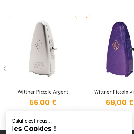
‹
Affichage rapide
Affichage ra


Wittner Piccolo Argent
Wittner Piccolo Vio
Prix
Prix
55,00 €
59,00 €
Salut c'est nous...
les Cookies !