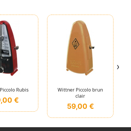
›
chage rapide
Affichage rapide

Piccolo Rubis
Wittner Piccolo brun
clair
,00 €
Prix
59,00 €