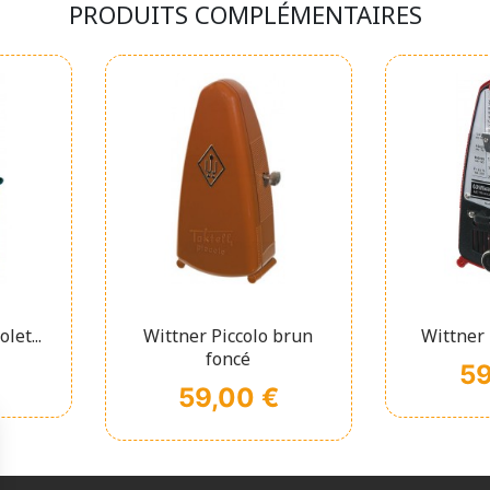
PRODUITS COMPLÉMENTAIRES
pide
Affichage rapide
Affi


let...
Wittner Piccolo brun
Wittner 
foncé
Prix
59
Prix
59,00 €