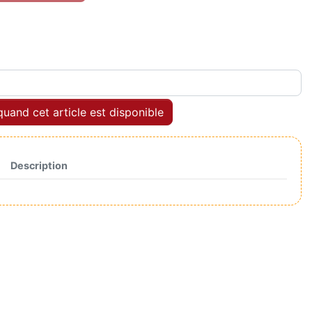
uand cet article est disponible
Description