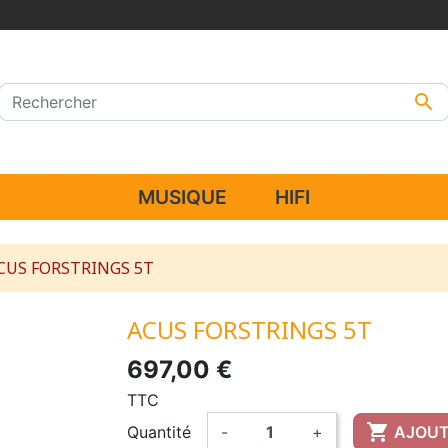

MUSIQUE
HIFI
CUS FORSTRINGS 5T
ACUS FORSTRINGS 5T
697,00 €
TTC

Quantité
-
+
AJOUT