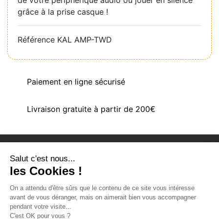
de votre périphérique audio ou jouer en silence
grâce à la prise casque !
Référence
KAL AMP-TWD
Paiement en ligne sécurisé
Livraison gratuite à partir de 200€
Salut c'est nous...
PRODUITS
les Cookies !
NOTRE SOCIÉTÉ
On a attendu d'être sûrs que le contenu de ce site vous intéresse
VOTRE COMPTE
avant de vous déranger, mais on aimerait bien vous accompagner
pendant votre visite...
INFORMATIONS
C'est OK pour vous ?