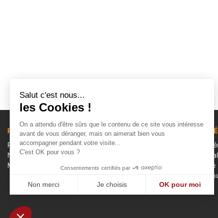
Salut c'est nous...
les Cookies !
On a attendu d'être sûrs que le contenu de ce site vous intéresse
PRODUITS
NOTRE SOCI
avant de vous déranger, mais on aimerait bien vous
accompagner pendant votre visite...
Promotions
Conditions Gé
C'est OK pour vous ?
Nouveaux produits
Mentions léga
Meilleures ventes
Visite virtuelle
Consentements certifiés par
Contactez-no
Non merci
Je choisis
OK pour moi
Plan du site
Axeptio consent
Plateforme de Gestion du Consentement : Personnalisez vo