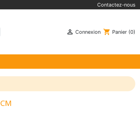
Contactez-nous

shopping_cart
Connexion
Panier
(0)
 CM