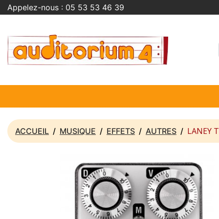
Appelez-nous :
05 53 53 46 39
LANEY 
ACCUEIL
MUSIQUE
EFFETS
AUTRES