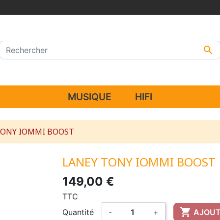

MUSIQUE
HIFI
TONY IOMMI BOOST
LANEY TONY IOMMI BOOST
149,00 €
TTC

Quantité
-
+
AJOUT