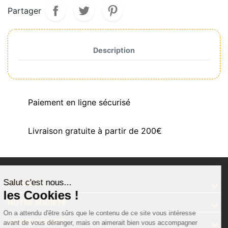
Partager
Description
Paiement en ligne sécurisé
Livraison gratuite à partir de 200€
Salut c'est nous...
PRODUITS
les Cookies !
NOTRE SOCIÉTÉ
On a attendu d'être sûrs que le contenu de ce site vous intéresse
VOTRE COMPTE
avant de vous déranger, mais on aimerait bien vous accompagner