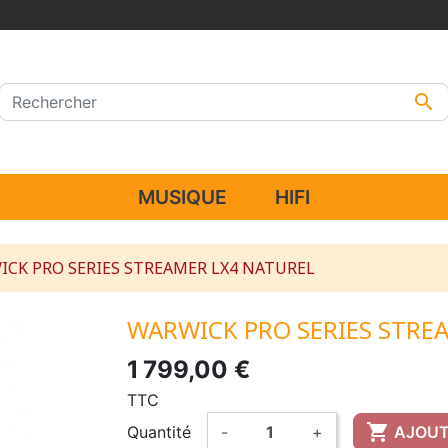

MUSIQUE
HIFI
CK PRO SERIES STREAMER LX4 NATUREL
WARWICK PRO SERIES STRE
1 799,00 €
TTC

Quantité
-
+
AJOUT