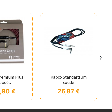
›
chage rapide
Affichage rapide

Premium Plus
Rapco Standard 3m
oudé...
coudé
x
Prix
,90 €
26,87 €