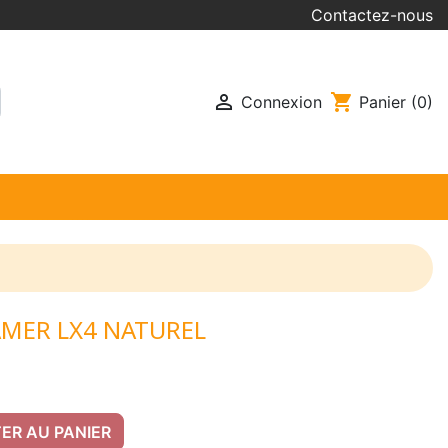
Contactez-nous

shopping_cart
Connexion
Panier
(0)
AMER LX4 NATUREL
ER AU PANIER