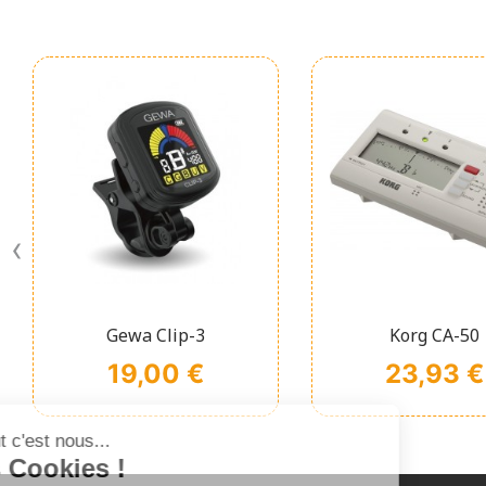
‹
Affichage rapide
Affichage ra


Gewa Clip-3
Korg CA-50
Prix
Prix
19,00 €
23,93 €
Salut c'est nous...
les Cookies !