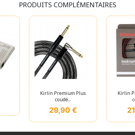
PRODUITS COMPLÉMENTAIRES
pide
Affichage rapide
Affi


Kirlin Premium Plus
Kirlin 
coudé...
c
Prix
Pri
29,90 €
21