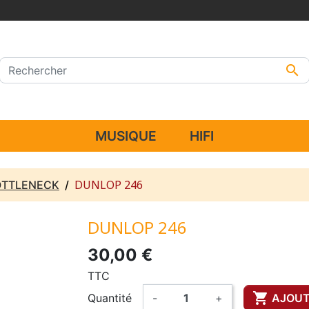

MUSIQUE
HIFI
DUNLOP 246
OTTLENECK
DUNLOP 246
30,00 €
TTC

Quantité
-
+
AJOUT