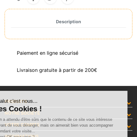
Description
Paiement en ligne sécurisé
Livraison gratuite à partir de 200€
Salut c'est nous...
PRODUITS
les Cookies !
NOTRE SOCIÉTÉ
On a attendu d'être sûrs que le contenu de ce site vous intéresse
VOTRE COMPTE
avant de vous déranger, mais on aimerait bien vous accompagner
pendant votre visite...
INFORMATIONS
C'est OK pour vous ?