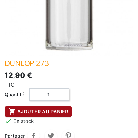
DUNLOP 273
12,90 €
TTC
Quantité
-
+

AJOUTER AU PANIER

En stock
Partager