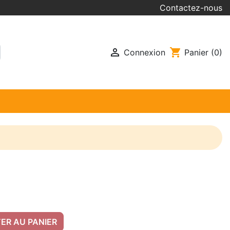
Contactez-nous

shopping_cart
Connexion
Panier
(0)
ER AU PANIER