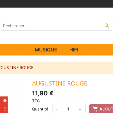

MUSIQUE
HIFI
UGUSTINE ROUGE
AUGUSTINE ROUGE
11,90 €
TTC

Quantité
-
+
AJOUT