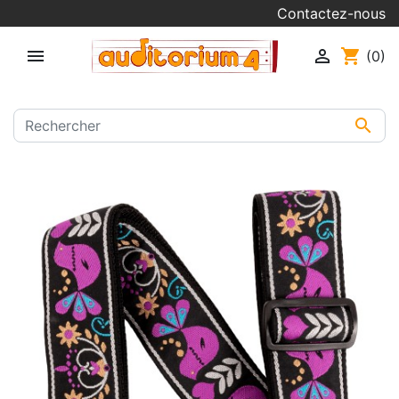
Contactez-nous


shopping_cart
(0)
