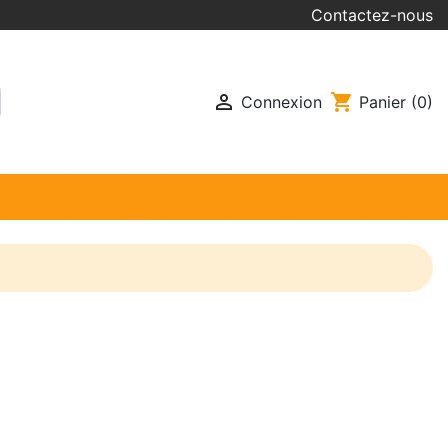
Contactez-nous

shopping_cart
Connexion
Panier
(0)