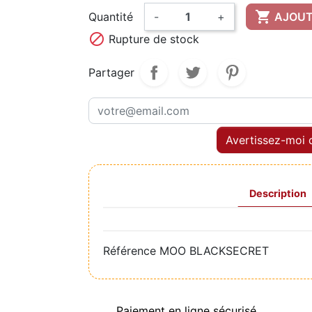

Quantité
-
+
AJOUT

Rupture de stock
Partager
Avertissez-moi q
Description
Référence
MOO BLACKSECRET
Paiement en ligne sécurisé