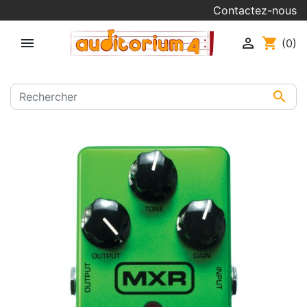
Contactez-nous


shopping_cart
(0)
