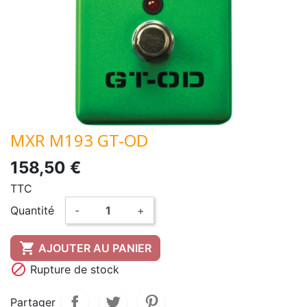
MXR M193 GT-OD
158,50 €
TTC
Quantité
-
+

AJOUTER AU PANIER

Rupture de stock
Partager