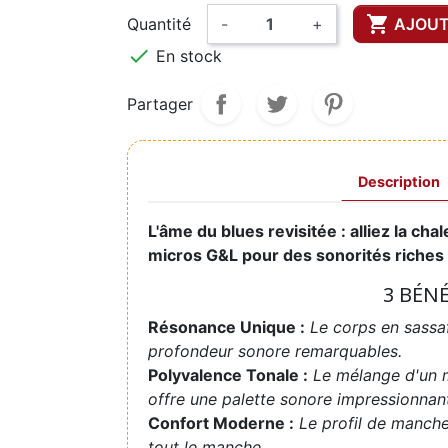

Quantité
-
+
AJOUT

En stock
Partager
Description
L'âme du blues revisitée : alliez la ch
micros G&L pour des sonorités riches 
3 BÉN
Résonance Unique :
Le corps en sassaf
profondeur sonore remarquables.
Polyvalence Tonale :
Le mélange d'un 
offre une palette sonore impressionnan
Confort Moderne :
Le profil de manche
tout le manche.