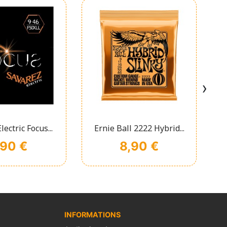
›
chage rapide
Affichage rapide

lectric Focus...
Ernie Ball 2222 Hybrid...
ix
Prix
,90 €
8,90 €
INFORMATIONS