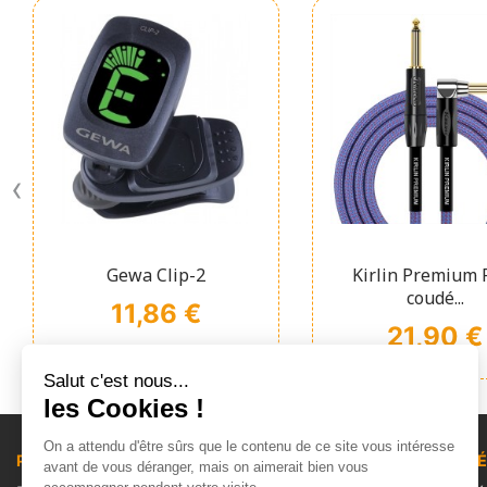
‹
Affichage rapide
Affichage ra


Gewa Clip-2
Kirlin Premium 
coudé...
Prix
11,86 €
Prix
21,90 €
Salut c'est nous...
les Cookies !
On a attendu d'être sûrs que le contenu de ce site vous intéresse
PRODUITS
NOTRE SOCI
avant de vous déranger, mais on aimerait bien vous