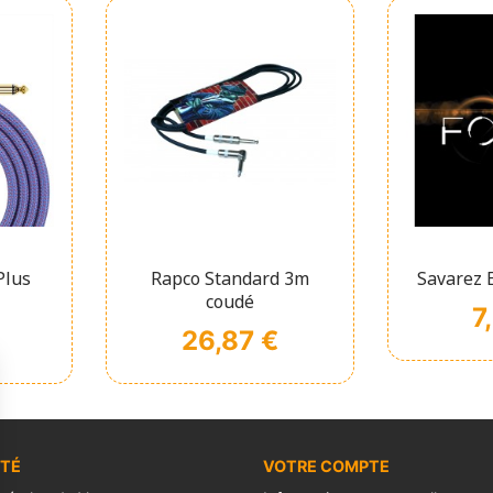
pide
Affichage rapide
Affi


Plus
Rapco Standard 3m
Savarez E
coudé
Pr
7
Prix
26,87 €
ÉTÉ
VOTRE COMPTE