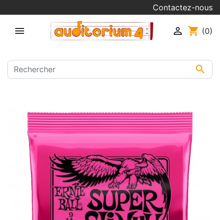
Contactez-nous


shopping_cart
(0)
