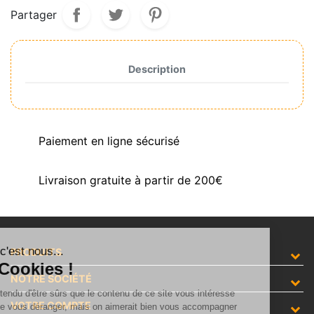
Partager
Description
Paiement en ligne sécurisé
Livraison gratuite à partir de 200€
Salut c'est nous...
PRODUITS
les Cookies !
NOTRE SOCIÉTÉ
On a attendu d'être sûrs que le contenu de ce site vous intéresse
VOTRE COMPTE
avant de vous déranger, mais on aimerait bien vous accompagner