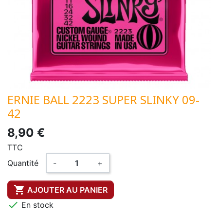
ERNIE BALL 2223 SUPER SLINKY 09-
42
8,90 €
TTC
Quantité
-
+

AJOUTER AU PANIER

En stock