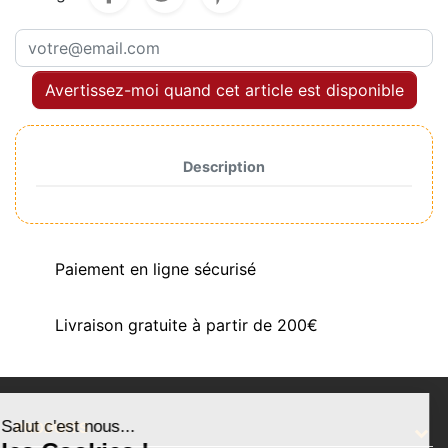
Avertissez-moi quand cet article est disponible
Description
Paiement en ligne sécurisé
Livraison gratuite à partir de 200€
Salut c'est nous...
PRODUITS