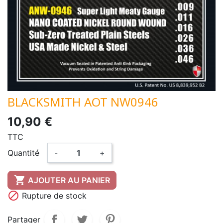
BLACKSMITH AOT NW0946
10,90 €
TTC
Quantité
-
+

AJOUTER AU PANIER

Rupture de stock
Partager