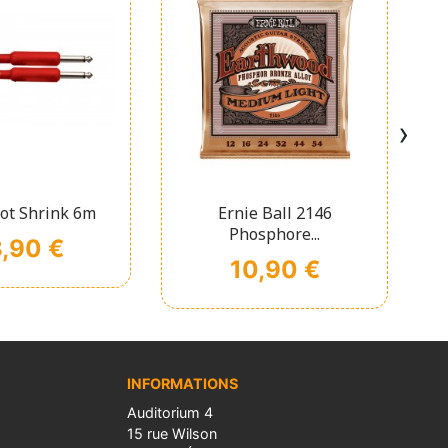
›
chage rapide
Affichage rapide

ot Shrink 6m
Ernie Ball 2146
Phosphore...
,90 €
Prix
10,90 €
INFORMATIONS
Auditorium 4
15 rue Wilson