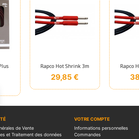
pide
Affichage rapide
Affi


Plus
Rapco Hot Shrink 3m
Rapco H
Prix
Prix
29,85 €
38
ÉTÉ
VOTRE COMPTE
nérales de Vente
Informations personnelles
les et Traitement des données
Commandes