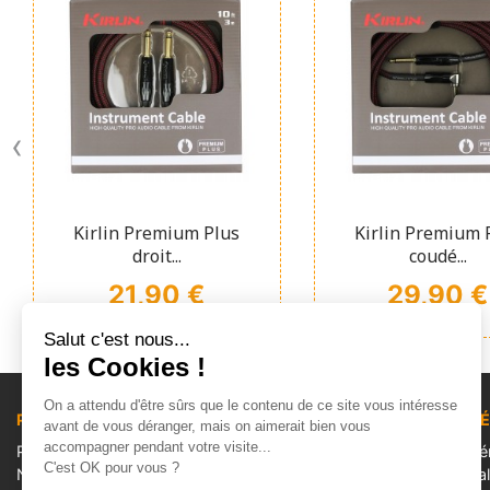
‹
Affichage rapide
Affichage ra


Kirlin Premium Plus
Kirlin Premium 
droit...
coudé...
Prix
Prix
21,90 €
29,90 €
Salut c'est nous...
les Cookies !
On a attendu d'être sûrs que le contenu de ce site vous intéresse
PRODUITS
NOTRE SOCI
avant de vous déranger, mais on aimerait bien vous
accompagner pendant votre visite...
Promotions
Conditions Gé
C'est OK pour vous ?
Nouveaux produits
Mentions léga