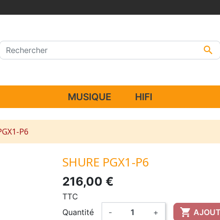

MUSIQUE
HIFI
PGX1-P6
SHURE PGX1-P6
216,00 €
TTC

Quantité
-
+
AJOUT