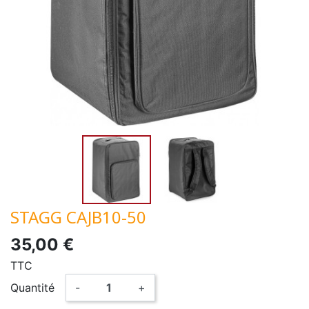
STAGG CAJB10-50
35,00 €
TTC
Quantité
-
+