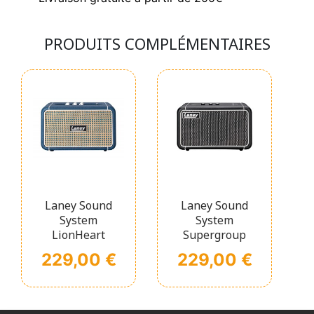
PRODUITS COMPLÉMENTAIRES
Laney Sound
Laney Sound
System
System
LionHeart
Supergroup
Prix
Prix
229,00 €
229,00 €