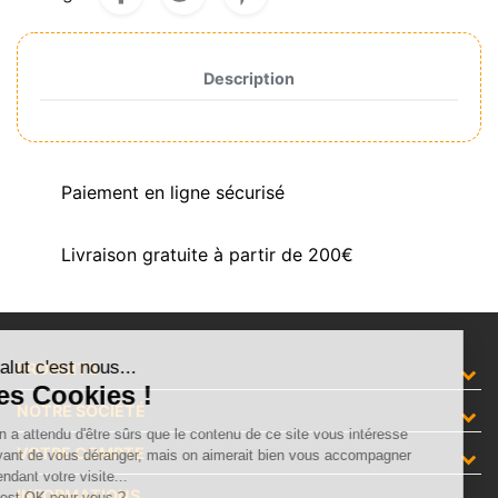
Description
Paiement en ligne sécurisé
Livraison gratuite à partir de 200€
Salut c'est nous...
PRODUITS
les Cookies !
NOTRE SOCIÉTÉ
On a attendu d'être sûrs que le contenu de ce site vous intéresse
VOTRE COMPTE
avant de vous déranger, mais on aimerait bien vous accompagner
pendant votre visite...
INFORMATIONS
C'est OK pour vous ?