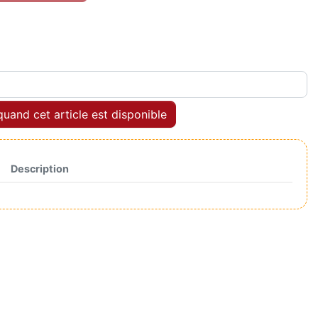
uand cet article est disponible
Description